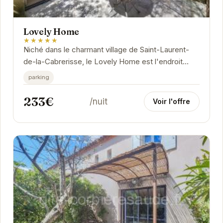
Lovely Home
★★★★★
Niché dans le charmant village de Saint-Laurent-
de-la-Cabrerisse, le Lovely Home est l'endroit
idéal pour se ressourcer et profiter du calme de
parking
la...
233€
/nuit
Voir l'offre