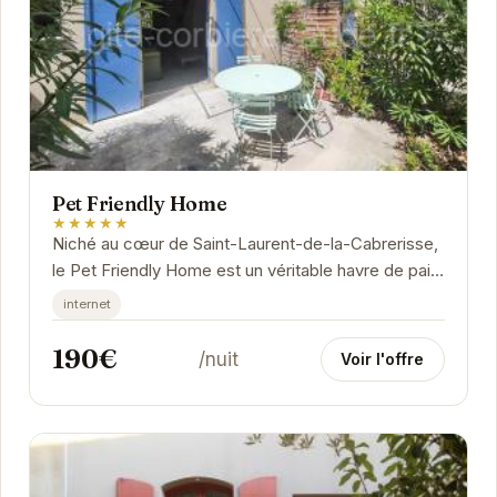
Pet Friendly Home
★★★★★
Niché au cœur de Saint-Laurent-de-la-Cabrerisse,
le Pet Friendly Home est un véritable havre de paix
pour les voyageurs et leurs compagnons à...
internet
190€
/nuit
Voir l'offre