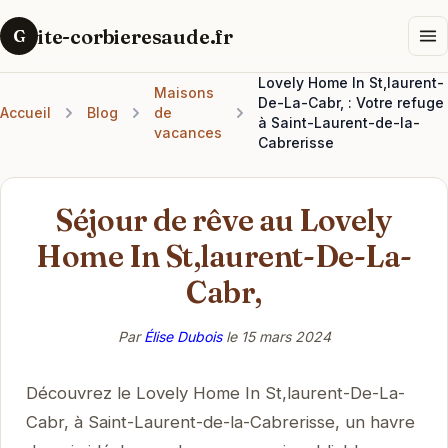
ite-corbieresaude.fr
G
Lovely Home In St,laurent-
Maisons
De-La-Cabr, : Votre refuge
Accueil
Blog
de
à Saint-Laurent-de-la-
vacances
Cabrerisse
Séjour de rêve au Lovely
Home In St,laurent-De-La-
Cabr,
Par
Élise Dubois
le
15 mars 2024
Découvrez le Lovely Home In St,laurent-De-La-
Cabr, à Saint-Laurent-de-la-Cabrerisse, un havre