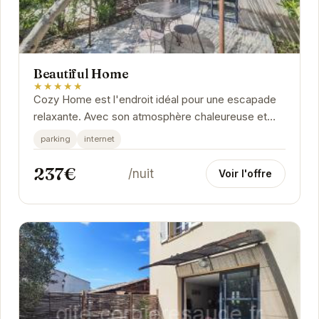
Beautiful Home
★★★★★
Cozy Home est l'endroit idéal pour une escapade
relaxante. Avec son atmosphère chaleureuse et
ses équipements modernes, vous vous sentirez
parking
internet
comme...
237€
/nuit
Voir l'offre