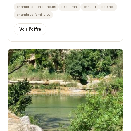
architecture traditionnelle et son ambiance...
chambres-non-fumeurs
restaurant
parking
internet
chambres-familiales
Voir l'offre