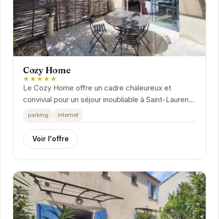
Cozy Home
★★★★★
Le Cozy Home offre un cadre chaleureux et
convivial pour un séjour inoubliable à Saint-Laurent-
de-la-Cabrerisse. Avec son ambiance paisible et
parking
internet
ses...
Voir l'offre