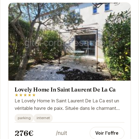
Lovely Home In Saint Laurent De La Ca
★★★★★
Le Lovely Home In Saint Laurent De La Ca est un
véritable havre de paix. Située dans le charmant
village de Saint-Laurent-de-la-Cabrerisse, cette...
parking
internet
276€
/nuit
Voir l'offre