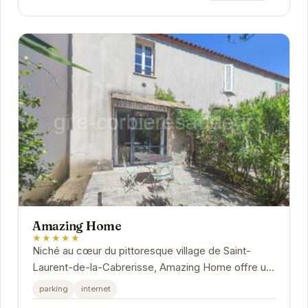
Amazing Home
★★★★★
Niché au cœur du pittoresque village de Saint-
Laurent-de-la-Cabrerisse, Amazing Home offre un
refuge paisible et confortable. Son emplacement...
parking
internet