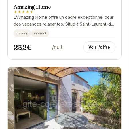
Amazing Home
★★★★★
L'Amazing Home offre un cadre exceptionnel pour
des vacances relaxantes. Situé à Saint-Laurent-de-
la-Cabrerisse, cet hébergement vous charmera
parking
internet
par...
232€
/nuit
Voir l'offre