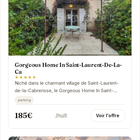
Gorgeous Home In Saint-Laurent-De-La-
Ca
★★★★★
Niché dans le charmant village de Saint-Laurent-
de-la-Cabrerisse, le Gorgeous Home In Saint-
Laurent-De-La-Ca offre un refuge paisible et
parking
confortable.
185€
/nuit
Voir l'offre