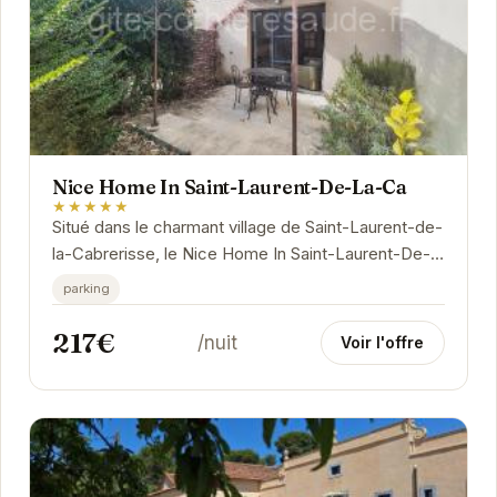
Nice Home In Saint-Laurent-De-La-Ca
★★★★★
Situé dans le charmant village de Saint-Laurent-de-
la-Cabrerisse, le Nice Home In Saint-Laurent-De-
La-Ca offre un cadre idéal pour des vacances...
parking
217€
/nuit
Voir l'offre