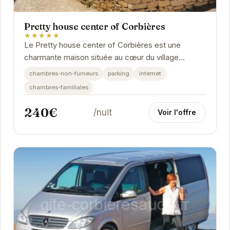
Pretty house center of Corbières
★★★★★
Le Pretty house center of Corbières est une
charmante maison située au cœur du village
pittoresque de Saint-Laurent-de-la-Cabrerisse.
chambres-non-fumeurs
parking
internet
Idéal pour...
chambres-familiales
240€
/nuit
Voir l'offre