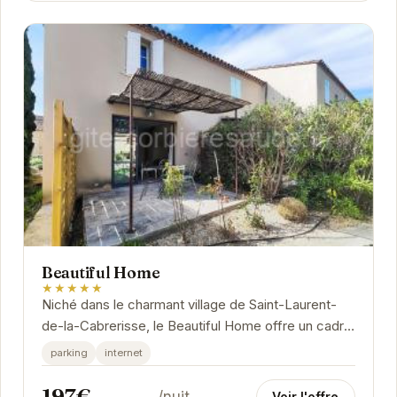
Beautiful Home
★★★★★
Niché dans le charmant village de Saint-Laurent-
de-la-Cabrerisse, le Beautiful Home offre un cadre
idyllique pour des vacances inoubliables.
parking
internet
197€
/nuit
Voir l'offre