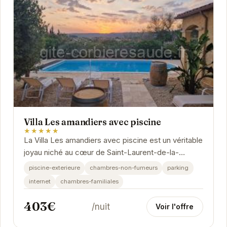
Villa Les amandiers avec piscine
★★★★★
La Villa Les amandiers avec piscine est un véritable
joyau niché au cœur de Saint-Laurent-de-la-
Cabrerisse. Avec sa piscine extérieure...
piscine-exterieure
chambres-non-fumeurs
parking
internet
chambres-familiales
403€
/nuit
Voir l'offre