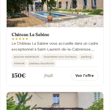
Château La Sabine
★★★★★
Le Château La Sabine vous accueille dans un cadre
exceptionnel à Saint-Laurent-de-la-Cabrerisse.
Profitez d'un séjour alliant charme historique et...
piscine-exterieure
chambres-non-fumeurs
parking
internet
plateau-bouilloire
150€
/nuit
Voir l'offre