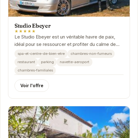
Studio Ebeyer
★★★★★
Le Studio Ebeyer est un véritable havre de paix,
idéal pour se ressourcer et profiter du calme de
Saint-Laurent-de-la-Cabrerisse. Avec une note...
spa-et-centre-de-bien-etre
chambres-non-fumeurs
restaurant
parking
navette-aeroport
chambres-familiales
Voir l'offre