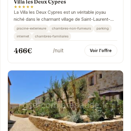
Villa les Deux Cypres
★★★★★
La Villa les Deux Cypres est un véritable joyau
niché dans le charmant village de Saint-Laurent-
de-la-Cabrerisse. Offrant un cadre paisible et...
piscine-exterieure
chambres-non-fumeurs
parking
internet
chambres-familiales
466€
/nuit
Voir l'offre