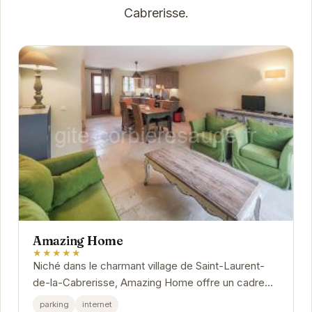
Cabrerisse.
Amazing Home
★★★★★
Niché dans le charmant village de Saint-Laurent-
de-la-Cabrerisse, Amazing Home offre un cadre
idéal pour une escapade relaxante. Avec son...
parking
internet