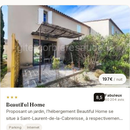
197€
/ nuit
Fabuleux
★★★
8,5
60 204 avis
Beautiful Home
Proposant un jardin, l’hébergement Beautiful Home se
situe à Saint-Laurent-de-la-Cabrerisse, à respectivement
22 km, 27 km et 28 k...
Parking
Internet