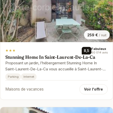
259 €
/ nuit
Fabuleux
★★★
8,5
60 014 avis
Stunning Home In Saint-Laurent-De-La-Ca
Proposant un jardin, l’hébergement Stunning Home In
Saint-Laurent-De-La-Ca vous accueille à Saint-Laurent-
de-la-Cabrerisse, à resp…
Parking
Internet
Maisons de vacances
Voir l'offre