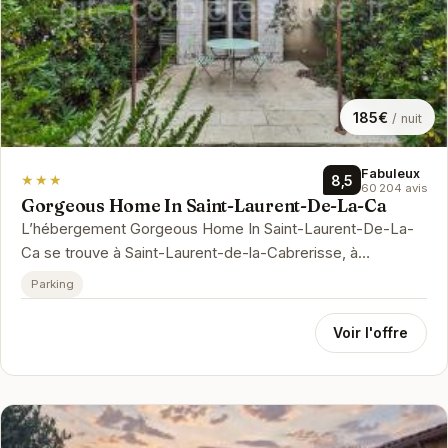
185€
/ nuit
Fabuleux
★★★
8,5
60 204 avis
Gorgeous Home In Saint-Laurent-De-La-Ca
L’hébergement Gorgeous Home In Saint-Laurent-De-La-
Ca se trouve à Saint-Laurent-de-la-Cabrerisse, à
respectivement 27 km, 28 km et...
Parking
Voir l'offre