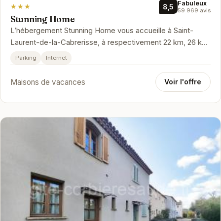
Fabuleux
★★★
8,5
59 969 avis
Stunning Home
L’hébergement Stunning Home vous accueille à Saint-
Laurent-de-la-Cabrerisse, à respectivement 22 km, 26 km
et 27 km de ces lieux d…
Parking
Internet
Maisons de vacances
Voir l'offre