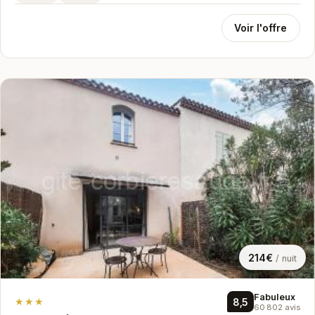
Voir l'offre
214€
/ nuit
Fabuleux
★★★
8,5
60 802 avis