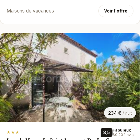
Maisons de vacances
Voir l'offre
234 €
/ nuit
Fabuleux
★★★
8,5
60 204 avis