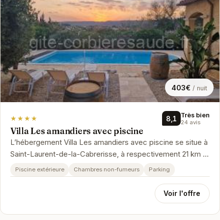
403€
/ nuit
Très bien
★★★★
8,1
24 avis
Villa Les amandiers avec piscine
L’hébergement Villa Les amandiers avec piscine se situe à
Saint-Laurent-de-la-Cabrerisse, à respectivement 21 km et
27 km de ces l...
Piscine extérieure
Chambres non-fumeurs
Parking
Voir l'offre