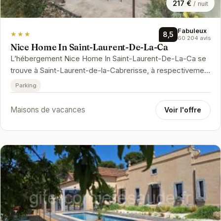
217 €
/ nuit
Fabuleux
★★★
8,5
60 204 avis
Nice Home In Saint-Laurent-De-La-Ca
L’hébergement Nice Home In Saint-Laurent-De-La-Ca se
trouve à Saint-Laurent-de-la-Cabrerisse, à respectivement
27 km, 28 km et 44 …
Parking
Maisons de vacances
Voir l'offre