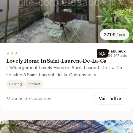
271 €
/ nuit
Fabuleux
★★★
8,5
59 917 avis
Lovely Home In Saint-Laurent-De-La-Ca
L’hébergement Lovely Home In Saint-Laurent-De-La-Ca
se situe à Saint-Laurent-de-la-Cabrerisse, à
respectivement 22 km, 27 km et 28…
Parking
Internet
Maisons de vacances
Voir l'offre