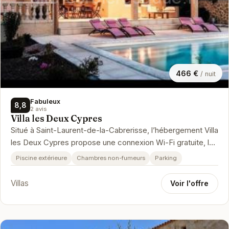
466 €
/ nuit
Fabuleux
8,8
2 avis
Villa les Deux Cypres
Situé à Saint-Laurent-de-la-Cabrerisse, l’hébergement Villa
les Deux Cypres propose une connexion Wi-Fi gratuite, la
climatisation…
Piscine extérieure
Chambres non-fumeurs
Parking
Villas
Voir l'offre