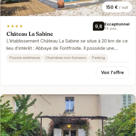
150 €
/ nuit
Exceptionnel
★★★★
9,8
74 avis
Château La Sabine
L’établissement Château La Sabine se situe à 20 km de ce
lieu d’intérêt : Abbaye de Fontfroide. Il possède une
connexion Wi-Fi gra…
Piscine extérieure
Chambres non-fumeurs
Parking
Voir l'offre