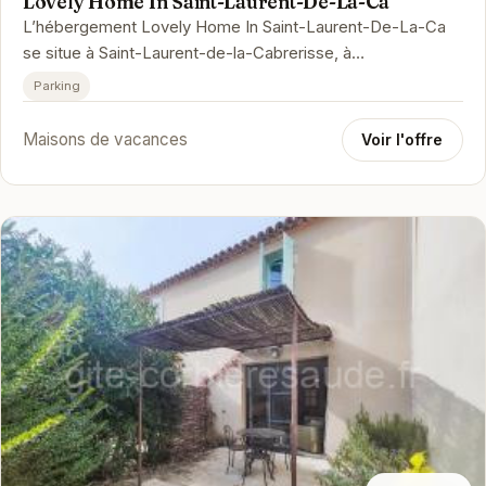
Lovely Home In Saint-Laurent-De-La-Ca
L’hébergement Lovely Home In Saint-Laurent-De-La-Ca
se situe à Saint-Laurent-de-la-Cabrerisse, à
respectivement 27 km, 28 km et 44…
Parking
Maisons de vacances
Voir l'offre