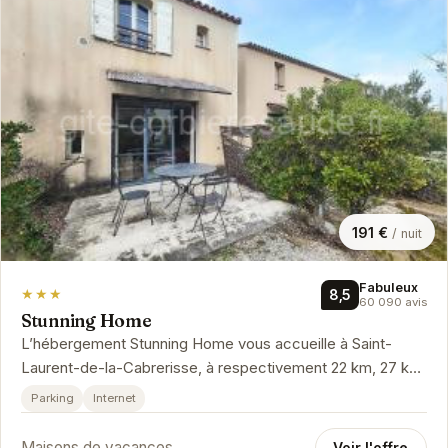
191 €
/ nuit
Fabuleux
★★★
8,5
60 090 avis
Stunning Home
L’hébergement Stunning Home vous accueille à Saint-
Laurent-de-la-Cabrerisse, à respectivement 22 km, 27 km
et 28 km de ces lieux d…
Parking
Internet
Maisons de vacances
Voir l'offre