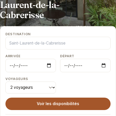
Laurent-de-la-
Cabrerisse
64
établissements référencés
•
à partir de
150 €
la nuit
•
Vos dates de séjour à Saint-Laurent-
Sans frais de réservation
DESTINATION
ARRIVÉE
DÉPART
VOYAGEURS
Voir les disponibilités