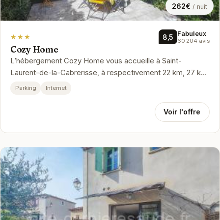
262€
/ nuit
Fabuleux
★★★
8,5
60 204 avis
Cozy Home
L’hébergement Cozy Home vous accueille à Saint-
Laurent-de-la-Cabrerisse, à respectivement 22 km, 27 km
et 27 km de ces lieux d’int...
Parking
Internet
Voir l'offre