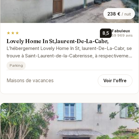
238 €
/ nuit
Fabuleux
★★★
8,5
59 969 avis
Lovely Home In St,laurent-De-La-Cabr,
L’hébergement Lovely Home In St, laurent-De-La-Cabr, se
trouve à Saint-Laurent-de-la-Cabrerisse, à respectivement
27 km, 28 km et …
Parking
Maisons de vacances
Voir l'offre