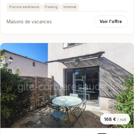
piscine privée. Cette mai…
Piscine extérieure
Parking
Internet
Maisons de vacances
Voir l'offre
168 €
/ nuit