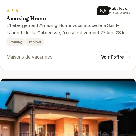
Fabuleux
★★★
8,5
60 090 avis
Amazing Home
L’hébergement Amazing Home vous accueille à Saint-
Laurent-de-la-Cabrerisse, à respectivement 27 km, 28 km
et 44 km de ces lieux d’…
Parking
Internet
Maisons de vacances
Voir l'offre