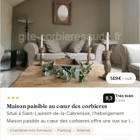
149€
/ nuit
Très bien
★★★
8,3
3 avis
Maison paisible au cœur des corbieres
Situé à Saint-Laurent-de-la-Cabrerisse, l’hébergement
Maison paisible au cœur des corbieres offre une vue sur le
jardin. Il propos...
Chambres non-fumeurs
Parking
Internet