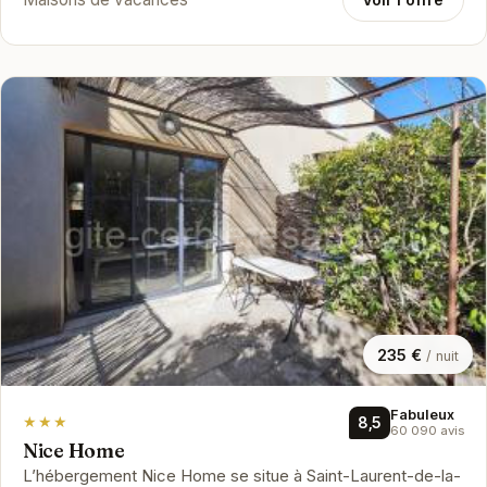
235 €
/ nuit
Fabuleux
★★★
8,5
60 090 avis
Nice Home
L’hébergement Nice Home se situe à Saint-Laurent-de-la-