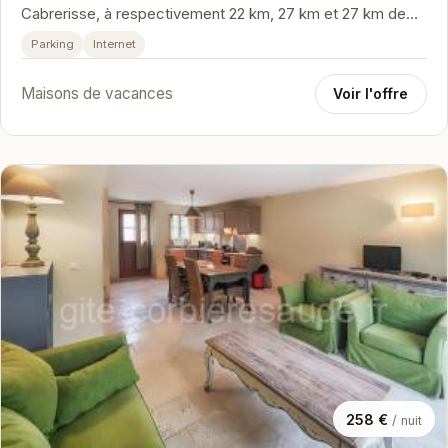
Cabrerisse, à respectivement 22 km, 27 km et 27 km de
ces lieux d’intérêt :…
Parking
Internet
Maisons de vacances
Voir l'offre
258 €
/ nuit