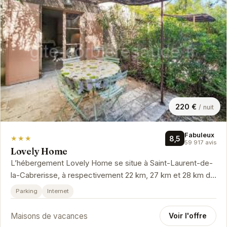
220 €
/ nuit
Fabuleux
★★★
8,5
59 917 avis
Lovely Home
L’hébergement Lovely Home se situe à Saint-Laurent-de-
la-Cabrerisse, à respectivement 22 km, 27 km et 28 km de
ces lieux d’intérêt…
Parking
Internet
Maisons de vacances
Voir l'offre