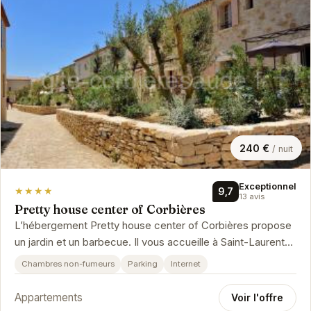
240 €
/ nuit
Exceptionnel
★★★★
9,7
13 avis
Pretty house center of Corbières
L’hébergement Pretty house center of Corbières propose
un jardin et un barbecue. Il vous accueille à Saint-Laurent-
de-la-Cabreriss…
Chambres non-fumeurs
Parking
Internet
Appartements
Voir l'offre