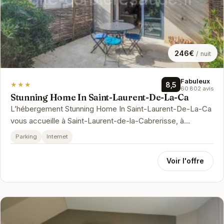
246€
/ nuit
Fabuleux
★★★
8,5
60 802 avis
Stunning Home In Saint-Laurent-De-La-Ca
L’hébergement Stunning Home In Saint-Laurent-De-La-Ca
vous accueille à Saint-Laurent-de-la-Cabrerisse, à
respectivement 22 km, 27 ...
Parking
Internet
Voir l'offre