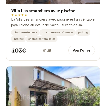
Villa Les amandiers avec piscine
★★★★★
La Villa Les amandiers avec piscine est un véritable
joyau niché au cœur de Saint-Laurent-de-la-
Cabrerisse. Avec sa piscine extérieure...
piscine-exterieure
chambres-non-fumeurs
parking
internet
chambres-familiales
403€
/nuit
Voir l'offre