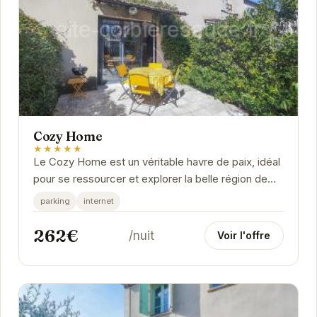
Cozy Home
★★★★★
Le Cozy Home est un véritable havre de paix, idéal
pour se ressourcer et explorer la belle région de
Saint-Laurent-de-la-Cabrerisse. Avec son...
parking
internet
262€
/nuit
Voir l'offre