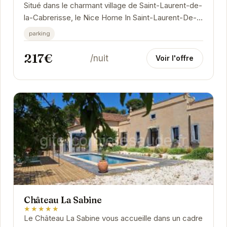
Situé dans le charmant village de Saint-Laurent-de-
la-Cabrerisse, le Nice Home In Saint-Laurent-De-
La-Ca offre un cadre idéal pour des vacances...
parking
217€
/nuit
Voir l'offre
Château La Sabine
★★★★★
Le Château La Sabine vous accueille dans un cadre