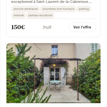
exceptionnel à Saint-Laurent-de-la-Cabrerisse.
Profitez d'un séjour alliant charme historique et...
piscine-exterieure
chambres-non-fumeurs
parking
internet
plateau-bouilloire
150€
/nuit
Voir l'offre