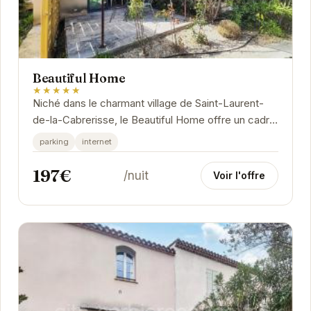
Beautiful Home
★★★★★
Niché dans le charmant village de Saint-Laurent-
de-la-Cabrerisse, le Beautiful Home offre un cadre
idyllique pour des vacances inoubliables.
parking
internet
197€
/nuit
Voir l'offre