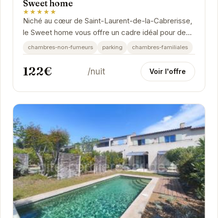
Sweet home
★★★★★
Niché au cœur de Saint-Laurent-de-la-Cabrerisse,
le Sweet home vous offre un cadre idéal pour des
vacances reposantes. Profitez du calme et de la...
chambres-non-fumeurs
parking
chambres-familiales
122€
/nuit
Voir l'offre