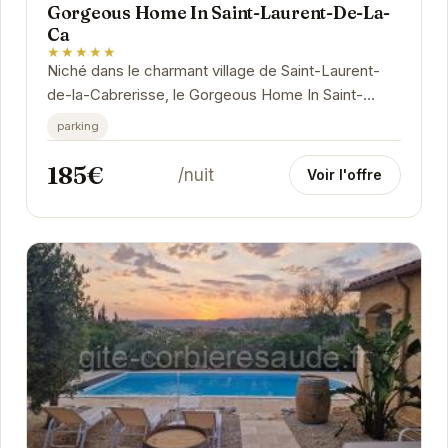
Gorgeous Home In Saint-Laurent-De-La-
Ca
★★★★★
Niché dans le charmant village de Saint-Laurent-
de-la-Cabrerisse, le Gorgeous Home In Saint-
Laurent-De-La-Ca offre un refuge paisible et
parking
confortable.
185€
/nuit
Voir l'offre