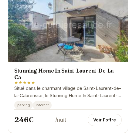
Stunning Home In Saint-Laurent-De-La-
Ca
★★★★★
Situé dans le charmant village de Saint-Laurent-de-
la-Cabrerisse, le Stunning Home In Saint-Laurent-
De-La-Ca est l'endroit idéal pour se ressourcer...
parking
internet
246€
/nuit
Voir l'offre