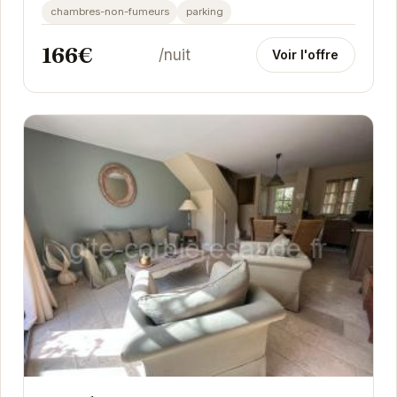
vacances idéal, situé à...
chambres-non-fumeurs
parking
166€
/nuit
Voir l'offre