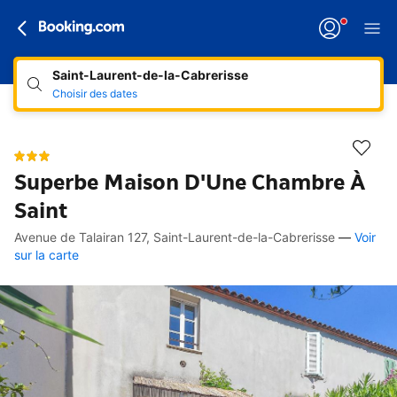
Saint-Laurent-de-la-Cabrerisse
Choisir des dates
Superbe Maison D'Une Chambre À
Saint
Avenue de Talairan 127, Saint-Laurent-de-la-Cabrerisse
—
Voir
Accès rapides
Aller à la description
Aller aux équipements
Aller aux hébergements
Aller aux conditions
sur la carte