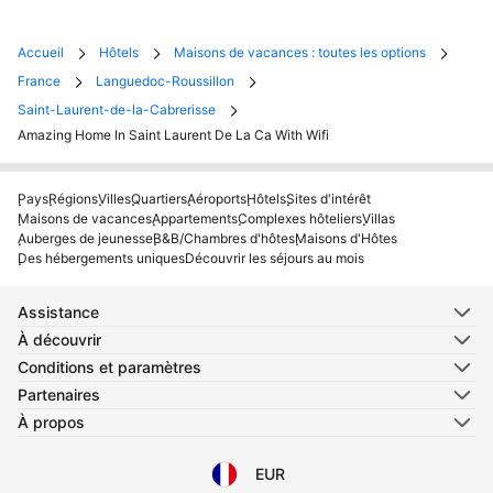
Accueil
Hôtels
Maisons de vacances : toutes les options
France
Languedoc-Roussillon
Saint-Laurent-de-la-Cabrerisse
Amazing Home In Saint Laurent De La Ca With Wifi
Pays
Régions
Villes
Quartiers
Aéroports
Hôtels
Sites d'intérêt
Maisons de vacances
Appartements
Complexes hôteliers
Villas
Auberges de jeunesse
B&B/Chambres d'hôtes
Maisons d'Hôtes
Des hébergements uniques
Découvrir les séjours au mois
Assistance
À découvrir
Conditions et paramètres
Partenaires
À propos
EUR
Sélectionnez votre langue
Sélectionnez votre devise