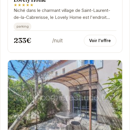
★★★★★
Niché dans le charmant village de Saint-Laurent-
de-la-Cabrerisse, le Lovely Home est l'endroit
idéal pour se ressourcer et profiter du calme de
parking
la...
233€
/nuit
Voir l'offre