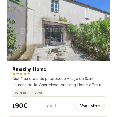
Amazing Home
★★★★★
Niché au cœur du pittoresque village de Saint-
Laurent-de-la-Cabrerisse, Amazing Home offre un
refuge paisible et confortable. Son emplacement...
parking
internet
190€
/nuit
Voir l'offre