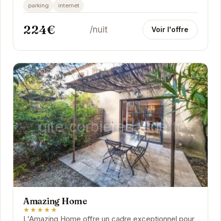
refuge paisible pour les voyageurs en quête de
parking
internet
détente...
224€
/nuit
Voir l'offre
Amazing Home
★★★★★
L'Amazing Home offre un cadre exceptionnel pour