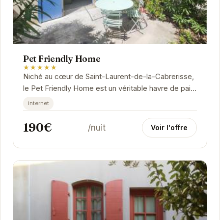
Pet Friendly Home
★★★★★
Niché au cœur de Saint-Laurent-de-la-Cabrerisse,
le Pet Friendly Home est un véritable havre de paix
pour les voyageurs et leurs compagnons à...
internet
190€
/nuit
Voir l'offre