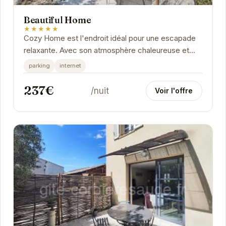
Beautiful Home
★★★★★
Cozy Home est l'endroit idéal pour une escapade
relaxante. Avec son atmosphère chaleureuse et
ses équipements modernes, vous vous sentirez
parking
internet
comme...
237€
/nuit
Voir l'offre