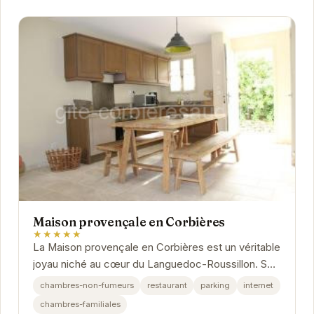
Maison provençale en Corbières
★★★★★
La Maison provençale en Corbières est un véritable
joyau niché au cœur du Languedoc-Roussillon. Son
architecture traditionnelle et son ambiance...
chambres-non-fumeurs
restaurant
parking
internet
chambres-familiales