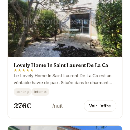
Lovely Home In Saint Laurent De La Ca
★★★★★
Le Lovely Home In Saint Laurent De La Ca est un
véritable havre de paix. Située dans le charmant
village de Saint-Laurent-de-la-Cabrerisse, cette...
parking
internet
276€
/nuit
Voir l'offre