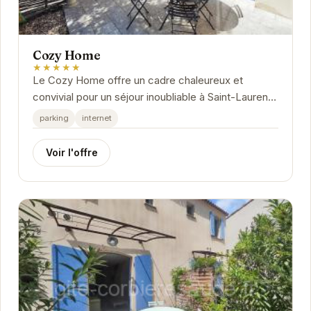
Cozy Home
★★★★★
Le Cozy Home offre un cadre chaleureux et
convivial pour un séjour inoubliable à Saint-Laurent-
de-la-Cabrerisse. Avec son ambiance paisible et
parking
internet
ses...
Voir l'offre