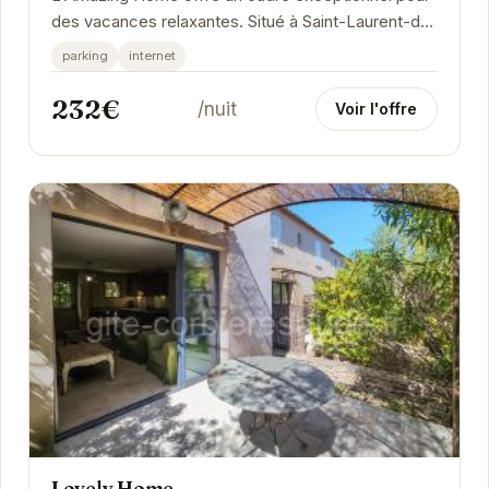
des vacances relaxantes. Situé à Saint-Laurent-de-
la-Cabrerisse, cet hébergement vous charmera
parking
internet
par...
232€
/nuit
Voir l'offre
Lovely Home