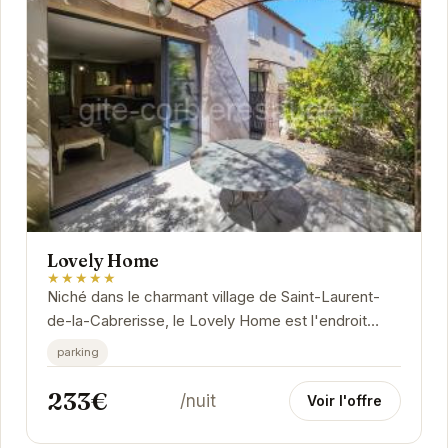
Lovely Home
★★★★★
Niché dans le charmant village de Saint-Laurent-
de-la-Cabrerisse, le Lovely Home est l'endroit
idéal pour se ressourcer et profiter du calme de
parking
la...
233€
/nuit
Voir l'offre