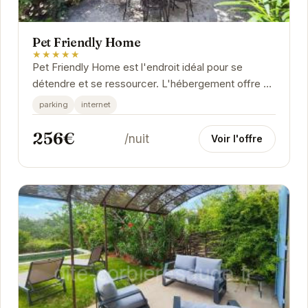
Pet Friendly Home
★★★★★
Pet Friendly Home est l'endroit idéal pour se
détendre et se ressourcer. L'hébergement offre un
espace convivial et confortable, parfait pour...
parking
internet
256€
/nuit
Voir l'offre