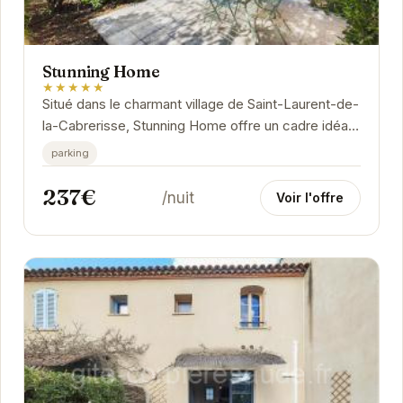
Stunning Home
★★★★★
Situé dans le charmant village de Saint-Laurent-de-
la-Cabrerisse, Stunning Home offre un cadre idéal
pour une escapade relaxante. Avec son
parking
ambiance...
237€
/nuit
Voir l'offre