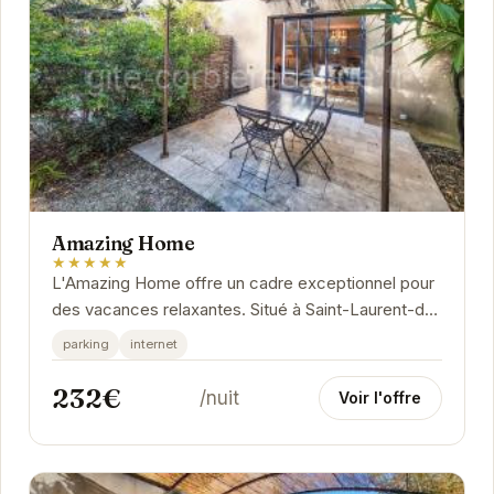
Amazing Home
★★★★★
L'Amazing Home offre un cadre exceptionnel pour
des vacances relaxantes. Situé à Saint-Laurent-de-
la-Cabrerisse, cet hébergement vous charmera
parking
internet
par...
232€
/nuit
Voir l'offre