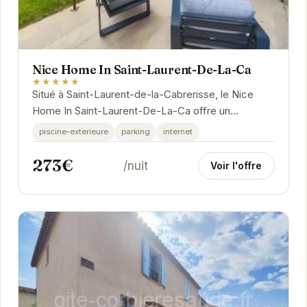
Nice Home In Saint-Laurent-De-La-Ca
★★★★★
Situé à Saint-Laurent-de-la-Cabrerisse, le Nice
Home In Saint-Laurent-De-La-Ca offre un
hébergement confortable et bien équipé.
piscine-exterieure
parking
internet
273€
/nuit
Voir l'offre