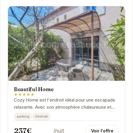
Beautiful Home
★★★★★
Cozy Home est l'endroit idéal pour une escapade
relaxante. Avec son atmosphère chaleureuse et
ses équipements modernes, vous vous sentirez
parking
internet
comme...
237€
/nuit
Voir l'offre