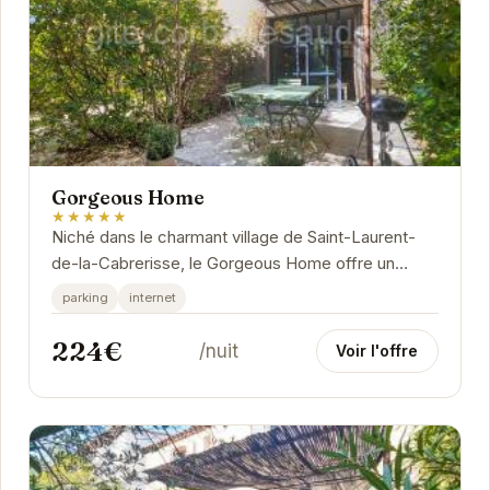
Gorgeous Home
★★★★★
Niché dans le charmant village de Saint-Laurent-
de-la-Cabrerisse, le Gorgeous Home offre un
refuge paisible pour les voyageurs en quête de
parking
internet
détente...
224€
/nuit
Voir l'offre