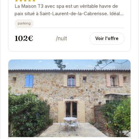
★★★★★
La Maison T3 avec spa est un véritable havre de
paix situé à Saint-Laurent-de-la-Cabrerisse. Idéale
pour les couples ou les petites familles,...
parking
102€
/nuit
Voir l'offre