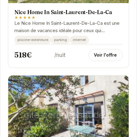
Nice Home In Saint-Laurent-De-La-Ca
★★★★★
Le Nice Home In Saint-Laurent-De-La-Ca est une
maison de vacances idéale pour ceux qui
recherchent un séjour paisible et confortable. Avec
piscine-exterieure
parking
internet
sa...
518€
/nuit
Voir l'offre