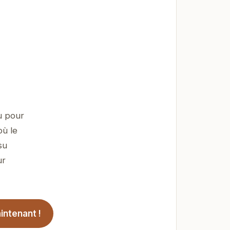
u pour
où le
su
ur
intenant !