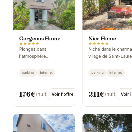
Gorgeous Home
Nice Home
★★★★★
★★★★★
Plongez dans
Niché dans le charma
l'atmosphère
village de Saint-Laure
chaleureuse de
de-la-Cabrerisse, le
Gorgeous Home, une
Nice Home offre un
parking
internet
parking
internet
maison de vacances
cadre idéal pour des
idéale pour explorer les
vacances relaxantes.
charmes de Saint-
Avec ses...
176€
211€
/nuit
/nuit
Voir l'offre
Voir l
Laurent-de-la-
Cabrerisse.