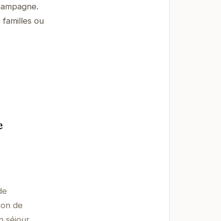
 campagne.
 familles ou
e
e
de
son de
n séjour