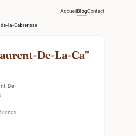
Accueil
Blog
Contact
-de-la-Cabrerisse
Laurent-De-La-Ca"
ent-De-
e
érience