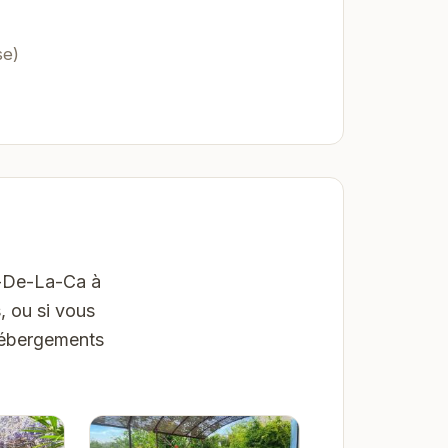
se)
t-De-La-Ca à
, ou si vous
'hébergements