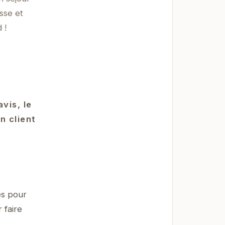
sse et
 !
vis, le
n client
és pour
 faire