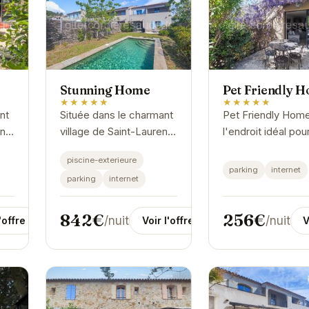
Stunning Home
Pet Friendly 
★★★★★
★★★★★
nt
Située dans le charmant
Pet Friendly Home
nt-
village de Saint-Laurent-
l'endroit idéal pou
de-la-Cabrerisse, la
détendre et se
piscine-exterieure
Stunning Home vous
ressourcer.
parking
internet
parking
internet
accueille pour un séjour
L'hébergement of
inoubliable. Cette
espace convivial 
maison de...
confortable, parfa
842€
256€
/nuit
/nuit
'offre
Voir l'offre
V
pour...