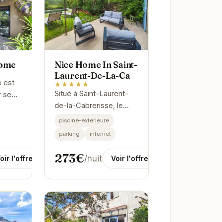
Home
Nice Home In Saint-
Laurent-De-La-Ca
 est
★★★★★
Situé à Saint-Laurent-
r se
de-la-Cabrerisse, le
Nice Home In Saint-
piscine-exterieure
Laurent-De-La-Ca offre
fre un
parking
internet
un hébergement
et
confortable et bien
it
273€
/nuit
oir l'offre
Voir l'offre
équipé.