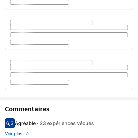
Commentaires
6,3
Agréable
·
23 expériences vécues
Avec une note de 6.3
agréable
Voir plus