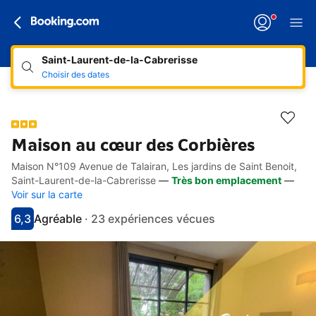
Saint-Laurent-de-la-Cabrerisse
Choisir des dates
Maison au cœur des Corbières
Maison N°109 Avenue de Talairan, Les jardins de Saint Benoit,
Accès rapides
Aller à la description
Aller aux équipements
Aller aux hébergements
Aller aux conditions
Saint-Laurent-de-la-Cabrerisse
—
Très bon emplacement
—
Voir sur la carte
6,3
Agréable
·
23 expériences vécues
Avec une note de 6.3
agréable