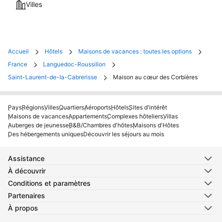
Villes
Accueil
Hôtels
Maisons de vacances : toutes les options
France
Languedoc-Roussillon
Saint-Laurent-de-la-Cabrerisse
Maison au cœur des Corbières
Pays
Régions
Villes
Quartiers
Aéroports
Hôtels
Sites d'intérêt
Maisons de vacances
Appartements
Complexes hôteliers
Villas
Auberges de jeunesse
B&B/Chambres d'hôtes
Maisons d'Hôtes
Des hébergements uniques
Découvrir les séjours au mois
Assistance
À découvrir
Conditions et paramètres
Partenaires
À propos